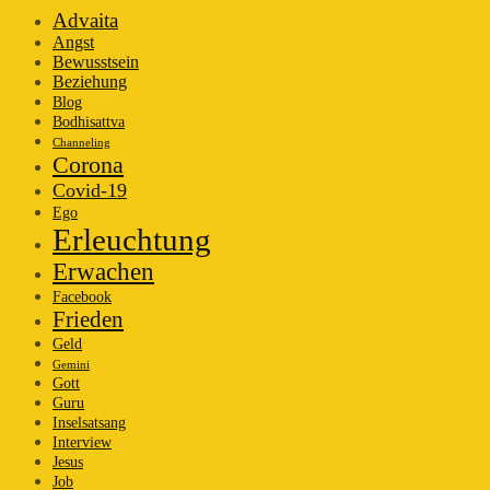
Advaita
Angst
Bewusstsein
Beziehung
Blog
Bodhisattva
Channeling
Corona
Covid-19
Ego
Erleuchtung
Erwachen
Facebook
Frieden
Geld
Gemini
Gott
Guru
Inselsatsang
Interview
Jesus
Job