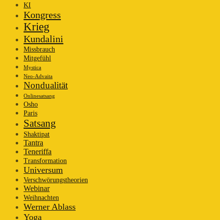
KI
Kongress
Krieg
Kundalini
Missbrauch
Mitgefühl
Mystica
Neo-Advaita
Nondualität
Onlinesatsang
Osho
Paris
Satsang
Shaktipat
Tantra
Teneriffa
Transformation
Universum
Verschwörungstheorien
Webinar
Weihnachten
Werner Ablass
Yoga