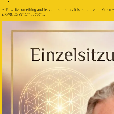
FB-
Profil
« To write something and leave it behind us, it is but a dream. When
(Ikkyu. 15 century. Japan.)