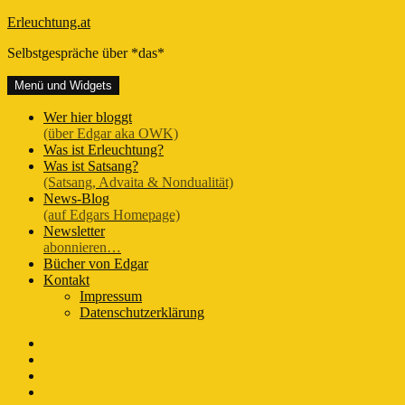
Zum
Erleuchtung.at
Inhalt
Selbstgespräche über *das*
springen
Menü und Widgets
Wer hier bloggt
(über Edgar aka OWK)
Was ist Erleuchtung?
Was ist Satsang?
(Satsang, Advaita & Nondualität)
News-Blog
(auf Edgars Homepage)
Newsletter
abonnieren…
Bücher von Edgar
Kontakt
Impressum
Datenschutzerklärung
FB-
Seite
Instagram
Youtube
Twitter