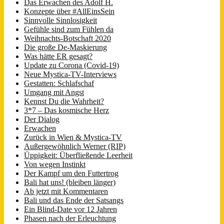
Das Erwachen des Adolf H.
Konzepte über #AllEinsSein
Sinnvolle Sinnlosigkeit
Gefühle sind zum Fühlen da
Weihnachts-Botschaft 2020
Die große De-Maskierung
Was hätte ER gesagt?
Update zu Corona (Covid-19)
Neue Mystica-TV-Interviews
Gestatten: Schlafschaf
Umgang mit Angst
Kennst Du die Wahrheit?
3*7 – Das kosmische Herz
Der Dialog
Erwachen
Zurück in Wien & Mystica-TV
Außergewöhnlich Werner (RIP)
Üppigkeit: Überfließende Leerheit
Von wegen Instinkt
Der Kampf um den Futtertrog
Bali hat uns! (bleiben länger)
Ab jetzt mit Kommentaren
Bali und das Ende der Satsangs
Ein Blind-Date vor 12 Jahren
Phasen nach der Erleuchtung