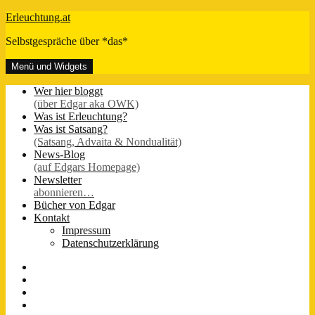
Zum
Erleuchtung.at
Inhalt
Selbstgespräche über *das*
springen
Menü und Widgets
Wer hier bloggt
(über Edgar aka OWK)
Was ist Erleuchtung?
Was ist Satsang?
(Satsang, Advaita & Nondualität)
News-Blog
(auf Edgars Homepage)
Newsletter
abonnieren…
Bücher von Edgar
Kontakt
Impressum
Datenschutzerklärung
FB-
Seite
Instagram
Youtube
Twitter