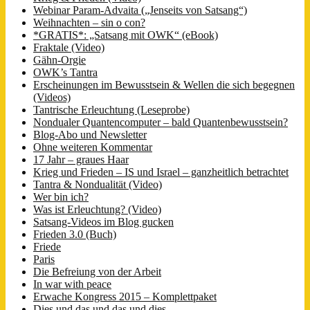
Webinar Param-Advaita („Jenseits von Satsang“)
Weihnachten – sin o con?
*GRATIS*: „Satsang mit OWK“ (eBook)
Fraktale (Video)
Gähn-Orgie
OWK’s Tantra
Erscheinungen im Bewusstsein & Wellen die sich begegnen
(Videos)
Tantrische Erleuchtung (Leseprobe)
Nondualer Quantencomputer – bald Quantenbewusstsein?
Blog-Abo und Newsletter
Ohne weiteren Kommentar
17 Jahr – graues Haar
Krieg und Frieden – IS und Israel – ganzheitlich betrachtet
Tantra & Nondualität (Video)
Wer bin ich?
Was ist Erleuchtung? (Video)
Satsang-Videos im Blog gucken
Frieden 3.0 (Buch)
Friede
Paris
Die Befreiung von der Arbeit
In war with peace
Erwache Kongress 2015 – Komplettpaket
Dies und das und das und dies