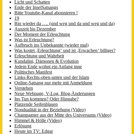
Licht und Schatten
Ende der InselSatsangs
Bitte Youtube-Kanal abonnieren !
19
Bin wieder da …. (und weg und da und weg und da)
Auszeit bis Dezember
Der Moment der Erleuchtung
Was ist Erleuchtung?
Aufbruch ins Unbekannte (wieder mal)
Was kostet ‚Erleuchtung‘ und ist ‚Erwachen‘ billiger?
Erleuchtung und Wahrheit
Kundalini, Dämonen & Evolution
Jedem Ende wohnt ein Anfang inne
Politisches Manifest
Links-Rechts-oben-unten und der Islam
Online-Satsang nur mehr mit Anmeldung
Verstehen
Neue Webpage, V-Log, Blog-Änderungen
Ins Tun kommen? Oder Hingabe?
Platzende Seifenblasen
Nondualität in der Beziehung (Video)
Champagner aus der Mitte des Universums (Video)
Himmel & Hölle (Video)
Erlösung
Heute im TV: Edgar