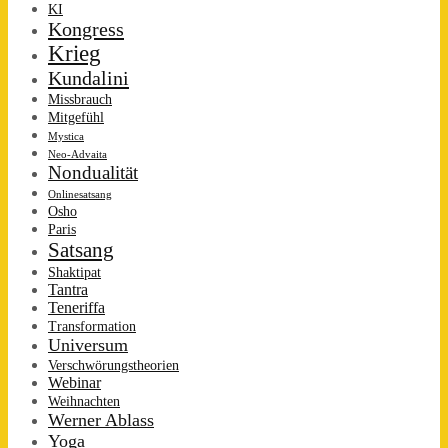
KI
Kongress
Krieg
Kundalini
Missbrauch
Mitgefühl
Mystica
Neo-Advaita
Nondualität
Onlinesatsang
Osho
Paris
Satsang
Shaktipat
Tantra
Teneriffa
Transformation
Universum
Verschwörungstheorien
Webinar
Weihnachten
Werner Ablass
Yoga