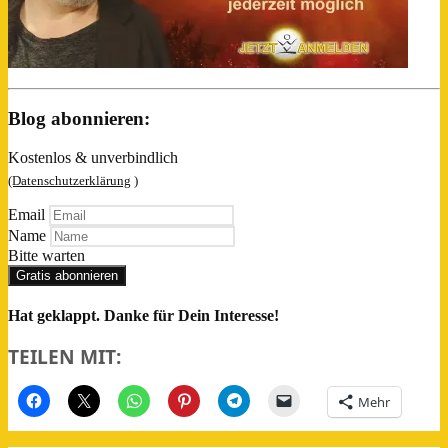
Blog abonnieren:
Kostenlos & unverbindlich
(Datenschutzerklärung
)
Email
Name
Bitte warten
Gratis abonnieren
Hat geklappt. Danke für Dein Interesse!
TEILEN MIT:
Mehr