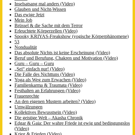
Inselsatsang mal anders (Video)
Glauben und Nicht-Wissen
Das ewige Jetzt
Mein Job
Brüssel & die Sache mit dem Terror
Erleuchtete Körperzellen (Video)
Spooky KRIYAS-Freakshow (yogische Körperphänomene)
53
Nondualität
Das absolute Nichts ist keine Erscheinung (Video)
Beruf und Berufung, Chakren und Motivation (Video)
Guru – Guru – Guru
„Sei“ einfach nur! (Video)
Die Falle des Nichttuns (Video)
Yoga als Weg zum Erwachen (Video)
Familienkarma & Traumata (Video)
Festhalten an Erfahrungen (Video)
Frauenrechte
An den eigenen Mustern arbeiten? (Video)
Umwälzungen
Kollektives Bewusstsein (Video)
Die geistige Welt – Akasha Chronik
Edgar & Gaia: Der wahre Friede ist ewig und bedingungslos
(Video)
Krieg & Frieden (Video)