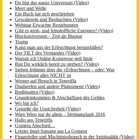
Du bist das ganze Universum (Video)
Meer und Welle
Ein Buch hat sich geschrieben
Gewahrsein und Beobachten (Video)
Webinar Erwachte Beziehungen
Gibt es grob- und feinstoffliche Energien? (Video)
Blockuniversum – Zeit als Illusion
Trump
Kann man aus der Erleuchtung herausfallen?
Der TILT des Verstandes (Video)
Warum ich Online-Kongresse geil finde
Bist Du wirklich bereit zu sterben? (Video)
Sieben Irrtümer über die vErleuchtung – oder: Was
Erleuchtung alles NICHT ist
Werner auf Besuch in Teneriffa
Dualseelen und andere Phänomene (Video)
Bodhisattva (Video)
Grundeinkommen & Abschaffung des Geldes
Wo bin ich?
Genieße die Unsicherheit (Video)
Wien Wien nur du allein – Heimaturlaub 2016
Hallo aus Teneriffa
Gomera Abschied…
Letzter Insel-Satsang aus La Gomera
Finanzieller und Machtmissbrauch in der Spiritualität (Video)