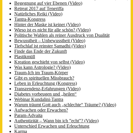
Begegnung auf vier Ebenen (Video)
Retreat 2017 auf Teneriffa
Natürliches Reiki (Video)
Tantra-Kongress
Hinter der Maske ist keiner (Video)
Wieso ist es nicht für alle schön? (Video)
Politische Wahlen als reiner Ausdruck von Dualität
Bewusstheit – Unbewusstheit (Video)
Tiefschlaf ist reinster Samadhi (Video)
Finde das Ende der Zukunft
Plastikmüll
Kreation geschieht von selbst (Video)
Was kann Astrologie? (Video)
Traum-Ich im Traum-Körper
Gibt es spirituellen Missbrauch?
Leben in Erleuchtung (Kongress)
Transzendenz-Erfahrungen (Video)
Diabetes vorbeugen und „heilen“
Webinar Kundalini-Tantra
Warum träumt Gott auch „schlechte“ Träume? (Video)
Aufwachen oder Erwachen?
Param-Advaita
Authentizität – Wann bin ich ”echt”? (Video)
Unterschied Erwachen und Erleuchtung
Karma