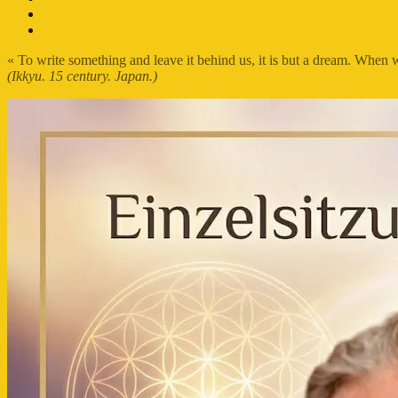
Twitter
FB-
Profil
« To write something and leave it behind us, it is but a dream. When
(Ikkyu. 15 century. Japan.)