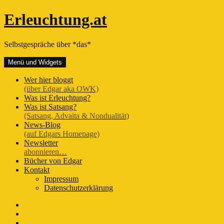
Zum
Erleuchtung.at
Inhalt
springen
Selbstgespräche über *das*
Menü und Widgets
Wer hier bloggt
(über Edgar aka OWK)
Was ist Erleuchtung?
Was ist Satsang?
(Satsang, Advaita & Nondualität)
News-Blog
(auf Edgars Homepage)
Newsletter
abonnieren…
Bücher von Edgar
Kontakt
Impressum
Datenschutzerklärung
FB-
Seite
Instagram
Youtube