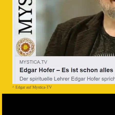
^ Edgar auf Mystica-TV
Video-
Player