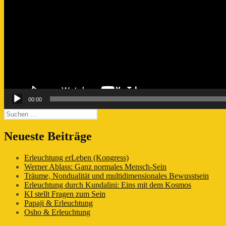
00:00
Suchen
nach:
Neueste Beiträge
Erleuchtung erLeben (Kongress)
Werner Ablass: Ganz normales Mensch-Sein
Träume, Nondualität und multidimensionales Bewusstsein
Erleuchtung durch Kundalini: Eins mit dem Kosmos
KI stellt Fragen zum Sein
Papaji & Erleuchtung
Osho & Erleuchtung