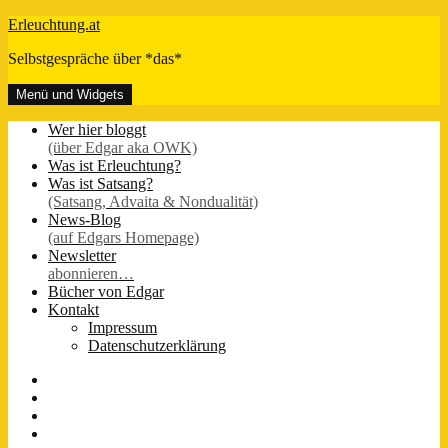
Zum
Erleuchtung.at
Inhalt
Selbstgespräche über *das*
springen
Menü und Widgets
Wer hier bloggt
(über Edgar aka OWK)
Was ist Erleuchtung?
Was ist Satsang?
(Satsang, Advaita & Nondualität)
News-Blog
(auf Edgars Homepage)
Newsletter
abonnieren…
Bücher von Edgar
Kontakt
Impressum
Datenschutzerklärung
FB-
Seite
Instagram
Youtube
Twitter