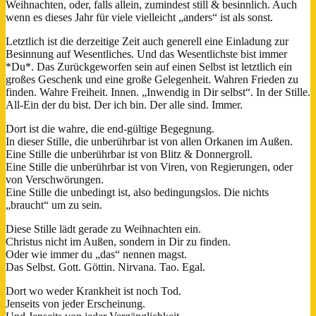
Weihnachten, oder, falls allein, zumindest still & besinnlich. Auch
wenn es dieses Jahr für viele vielleicht „anders“ ist als sonst.
Letztlich ist die derzeitige Zeit auch generell eine Einladung zur
Besinnung auf Wesentliches. Und das Wesentlichste bist immer
*Du*. Das Zurückgeworfen sein auf einen Selbst ist letztlich ein
großes Geschenk und eine große Gelegenheit. Wahren Frieden zu
finden. Wahre Freiheit. Innen. „Inwendig in Dir selbst“. In der Stille.
All-Ein der du bist. Der ich bin. Der alle sind. Immer.
Dort ist die wahre, die end-gültige Begegnung.
In dieser Stille, die unberührbar ist von allen Orkanen im Außen.
Eine Stille die unberührbar ist von Blitz & Donnergroll.
Eine Stille die unberührbar ist von Viren, von Regierungen, oder
von Verschwörungen.
Eine Stille die unbedingt ist, also bedingungslos. Die nichts
„braucht“ um zu sein.
Diese Stille lädt gerade zu Weihnachten ein.
Christus nicht im Außen, sondern in Dir zu finden.
Oder wie immer du „das“ nennen magst.
Das Selbst. Gott. Göttin. Nirvana. Tao. Egal.
Dort wo weder Krankheit ist noch Tod.
Jenseits von jeder Erscheinung.