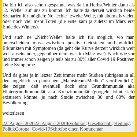
Da bin ich also schon gespannt, was da im Herbst/Winter dann als
„2. Welle“ auf uns zu kommt. Ich halte da derzeit wirklich beide
Szenarien für möglich: Ne „echte“ zweite Welle, mit abermals vielen
oder noch viel mehr Toten (die erste kam ja zuletzt im März erst
Ende des Winters).
Und auch ne „Nicht-Welle“ halte ich für möglich, wo man
unterscheiden muss zwischen positiv Getesteten und wirklich
Erkrankten mit Symptomen (da geht die Kurve derzeit wirklich weit
weit auseinander, gegenüber dem, was im März war). Nach wie vor
und immer schon zeigen ja teils bis zu 80% aller Covid-19-Positiven
keine Symptome.
Und da gibts ja in letzter Zeit immer mehr Studien (übrigens in all
den angeblich so panischen „Mainstream-Medien“ veröffentlicht),
die zeigen, daß eventuell doch eine Grundimmunität aka
Hintergrundimmunität aka Kreuzimmunität (googeln lohnt sich)
existieren könnte, je nach Studie zwischen 30 und 80% der
Bevölkerung.
Update
weiterlesen
zu
Veröffentlicht
Kategorien
22. August 2020
22. August 2020
Evolution
,
Gesellschaft
,
Heilung
,
Corona
am
Schlagwörter
zu
Politik
Corona
,
Covid-19
Schreibe einen Kommentar
(Covid-
Update
19)