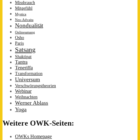
Missbrauch
Mitgefühl
Mystica
Neo-Advaita
Nondualität
Onlinesatsang
Osho
Paris
Satsang
Shaktipat
Tantra
Teneriffa
Transformation
Universum
Verschwörungstheorien
Webinar
Weihnachten
Werner Ablass
Yoga
Weitere OWK-Seiten:
OWKs Homepage