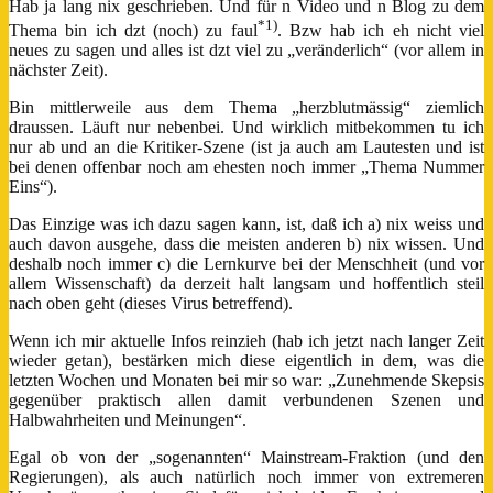
Hab ja lang nix geschrieben. Und für n Video und n Blog zu dem
*1)
Thema bin ich dzt (noch) zu faul
. Bzw hab ich eh nicht viel
neues zu sagen und alles ist dzt viel zu „veränderlich“ (vor allem in
nächster Zeit).
Bin mittlerweile aus dem Thema „herzblutmässig“ ziemlich
draussen. Läuft nur nebenbei. Und wirklich mitbekommen tu ich
nur ab und an die Kritiker-Szene (ist ja auch am Lautesten und ist
bei denen offenbar noch am ehesten noch immer „Thema Nummer
Eins“).
Das Einzige was ich dazu sagen kann, ist, daß ich a) nix weiss und
auch davon ausgehe, dass die meisten anderen b) nix wissen. Und
deshalb noch immer c) die Lernkurve bei der Menschheit (und vor
allem Wissenschaft) da derzeit halt langsam und hoffentlich steil
nach oben geht (dieses Virus betreffend).
Wenn ich mir aktuelle Infos reinzieh (hab ich jetzt nach langer Zeit
wieder getan), bestärken mich diese eigentlich in dem, was die
letzten Wochen und Monaten bei mir so war: „Zunehmende Skepsis
gegenüber praktisch allen damit verbundenen Szenen und
Halbwahrheiten und Meinungen“.
Egal ob von der „sogenannten“ Mainstream-Fraktion (und den
Regierungen), als auch natürlich noch immer von extremeren