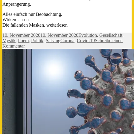
Anprangerung.
Alles einfach nur Beobachtung.
Wirken lassen.
Die
Die fallenden Masken.
weiterlesen
große
Veröffentlicht
Kategorien
10. November 2020
10. November 2020
Evolution
,
Gesellschaft
,
De-
am
Schlagwörter
Mystik
,
Poem
,
Politik
,
Satsang
Corona
,
Covid-19
Schreibe einen
Maskierung
zu
Kommentar
Die
große
De-
Maskierung