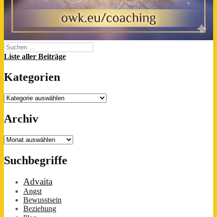
Suchen
nach:
Liste aller Beiträge
Kategorien
Kategorien
Archiv
Archiv
Suchbegriffe
Advaita
Angst
Bewusstsein
Beziehung