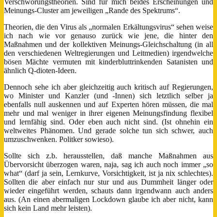
Verschwörungstheorien. Sind für mich beides Erscheinungen und
Meinungs-Cluster am jeweiligen „Rande des Spektrums“.
Theorien, die den Virus als „normalen Erkältungsvirus“ sehen weise
ich nach wie vor genauso zurück wie jene, die hinter den
Maßnahmen und der kollektiven Meinungs-Gleichschaltung (in all
den verschiedenen Weltregierungen und Leitmedien) irgendwelche
bösen Mächte vermuten mit kinderbluttrinkenden Satanisten und
ähnlich Q-dioten-Ideen.
Dennoch sehe ich aber gleichzeitig auch kritisch auf Regierungen,
wo Minister und Kanzler (und -Innen) sich letztlich selber ja
ebenfalls null auskennen und auf Experten hören müssen, die mal
mehr und mal weniger in ihrer eigenen Meinungsfindung flexibel
und lernfähig sind. Oder eben auch nicht sind. (Ist ohnehin ein
weltweites Phänomen. Und gerade solche tun sich schwer, auch
umzuschwenken. Politker sowieso).
Sollte sich z.b. herausstellen, daß manche Maßnahmen aus
Übervorsicht überzogen waren, naja, sag ich auch noch immer „so
what“ (darf ja sein, Lernkurve, Vorsichtigkeit, ist ja nix schlechtes).
Sollten die aber einfach nur stur und aus Dummheit länger oder
wieder eingeführt werden, schauts dann irgendwann auch anders
aus. (An einen abermaligen Lockdown glaube ich aber nicht, kann
sich kein Land mehr leisten).