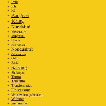
Jesus
Job
KI
Kongress
Krieg
Kundalini
Missbrauch
Mitgefühl
Mystica
Neo-Advaita
Nondualität
Onlinesatsang
Osho
Paris
Satsang
Shaktipat
Tantra
Teneriffa
Transformation
Universum
Verschwörungstheorien
Webinar
Weihnachten