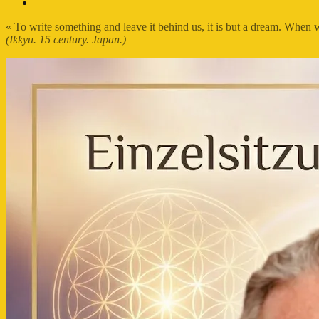
FB-
Profil
« To write something and leave it behind us, it is but a dream. When
(Ikkyu. 15 century. Japan.)