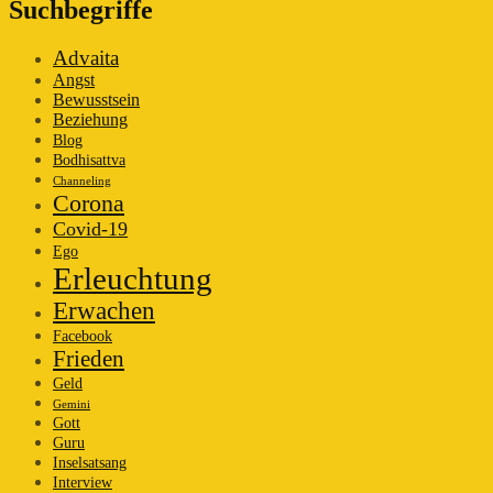
Suchbegriffe
Advaita
Angst
Bewusstsein
Beziehung
Blog
Bodhisattva
Channeling
Corona
Covid-19
Ego
Erleuchtung
Erwachen
Facebook
Frieden
Geld
Gemini
Gott
Guru
Inselsatsang
Interview