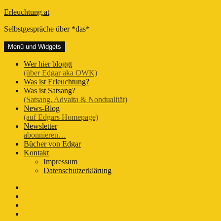
Zum
Erleuchtung.at
Inhalt
Selbstgespräche über *das*
springen
Menü und Widgets
Wer hier bloggt
(über Edgar aka OWK)
Was ist Erleuchtung?
Was ist Satsang?
(Satsang, Advaita & Nondualität)
News-Blog
(auf Edgars Homepage)
Newsletter
abonnieren…
Bücher von Edgar
Kontakt
Impressum
Datenschutzerklärung
FB-
Seite
Instagram
Youtube
Twitter