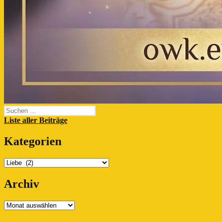
Suchen
nach:
Liste aller Beiträge
Kategorien
Kategorien
Archiv
Archiv