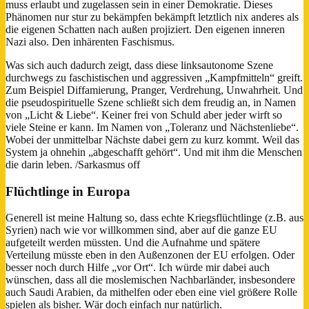
muss erlaubt und zugelassen sein in einer Demokratie. Dieses
Phänomen nur stur zu bekämpfen bekämpft letztlich nix anderes als
die eigenen Schatten nach außen projiziert. Den eigenen inneren
Nazi also. Den inhärenten Faschismus.
Was sich auch dadurch zeigt, dass diese linksautonome Szene
durchwegs zu faschistischen und aggressiven „Kampfmitteln“ greift.
Zum Beispiel Diffamierung, Pranger, Verdrehung, Unwahrheit. Und
die pseudospirituelle Szene schließt sich dem freudig an, in Namen
von „Licht & Liebe“. Keiner frei von Schuld aber jeder wirft so
viele Steine er kann. Im Namen von „Toleranz und Nächstenliebe“.
Wobei der unmittelbar Nächste dabei gern zu kurz kommt. Weil das
System ja ohnehin „abgeschafft gehört“. Und mit ihm die Menschen
die darin leben. /Sarkasmus off
Flüchtlinge in Europa
Generell ist meine Haltung so, dass echte Kriegsflüchtlinge (z.B. aus
Syrien) nach wie vor willkommen sind, aber auf die ganze EU
aufgeteilt werden müssten. Und die Aufnahme und spätere
Verteilung müsste eben in den Außenzonen der EU erfolgen. Oder
besser noch durch Hilfe „vor Ort“. Ich würde mir dabei auch
wünschen, dass all die moslemischen Nachbarländer, insbesondere
auch Saudi Arabien, da mithelfen oder eben eine viel größere Rolle
spielen als bisher. Wär doch einfach nur natürlich.