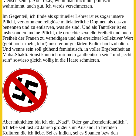
Mensch sein“). Aber okay, wenn man mich nur politisch
wahrnimmt, auch gut. Ich werds verschmerzen.
Im Gegenteil, ich finde als spiritueller Lehrer ist es sogar unsere
Pflicht, verkommene religiöse mittelalterliche Dogmen als das zu
benennen und zu entlarven, was sie sind. Und als Tantriker ist es
insbesondere meine Pflicht, die erreichte sexuelle Freiheit und auch
Freiheit der Frauen zu verteidigen und als erreichter kollektiver Wert
(geht noch mehr, klar!) unserer aufgeklärten Kultur hochzuhalten.
Und wenns sein soll glühend feministisch, in voller Ergebenheit an
Maha-Shakti. Sonst kann ich mir mein „authentisch sein“ und „echt
sein“ sowieso gleich völlig in die Haare schmieren.
Aber mitnichten bin ich ein „Nazi“. Oder gar „fremdenfeindlich“.
Ich lebe seit fast 20 Jahren großteils im Ausland. In fremden
Kulturen die ich liebe. Sei es Indien, sei es Spanien bzw den