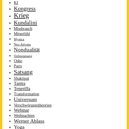
KI
Kongress
Krieg
Kundalini
Missbrauch
Mitgefühl
Mystica
Neo-Advaita
Nondualität
Onlinesatsang
Osho
Paris
Satsang
Shaktipat
Tantra
Teneriffa
Transformation
Universum
Verschwörungstheorien
Webinar
Weihnachten
Werner Ablass
Yoga