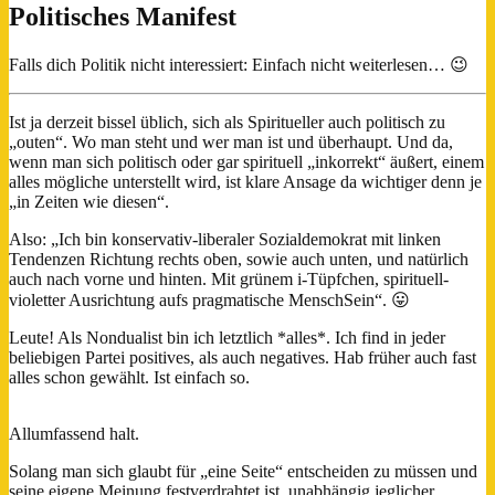
Politisches Manifest
Falls dich Politik nicht interessiert: Einfach nicht weiterlesen… 😉
Ist ja derzeit bissel üblich, sich als Spiritueller auch politisch zu
„outen“. Wo man steht und wer man ist und überhaupt. Und da,
wenn man sich politisch oder gar spirituell „inkorrekt“ äußert, einem
alles mögliche unterstellt wird, ist klare Ansage da wichtiger denn je
„in Zeiten wie diesen“.
Also: „Ich bin konservativ-liberaler Sozialdemokrat mit linken
Tendenzen Richtung rechts oben, sowie auch unten, und natürlich
auch nach vorne und hinten. Mit grünem i-Tüpfchen, spirituell-
violetter Ausrichtung aufs pragmatische MenschSein“. 😛
Leute! Als Nondualist bin ich letztlich *alles*. Ich find in jeder
beliebigen Partei positives, als auch negatives. Hab früher auch
fast
alles schon gewählt. Ist einfach so.
Allumfassend halt.
Solang man sich glaubt für „eine Seite“ entscheiden zu müssen und
seine eigene Meinung festverdrahtet ist, unabhängig jeglicher