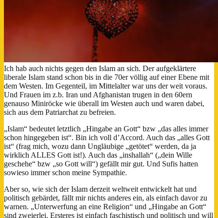
Ich hab auch nichts gegen den Islam an sich. Der aufgeklärtere
liberale Islam stand schon bis in die 70er völlig auf einer Ebene mit
dem Westen. Im Gegenteil, im Mittelalter war uns der weit voraus.
Und Frauen im z.b. Iran und Afghanistan trugen in den 60ern
genauso Miniröcke wie überall im Westen auch und waren dabei,
sich aus dem Patriarchat zu befreien.
„Islam“ bedeutet letztlich „Hingabe an Gott“ bzw „das alles immer
schon hingegeben ist“. Bin ich voll d’Accord. Auch das „alles Gott
ist“ (frag mich, wozu dann Ungläubige „getötet“ werden, da ja
wirklich ALLES Gott ist!). Auch das „inshallah“ („dein Wille
geschehe“ bzw „so Gott will“) gefällt mir gut. Und Sufis hatten
sowieso immer schon meine Sympathie.
Aber so, wie sich der Islam derzeit weltweit entwickelt hat und
politisch gebärdet, fällt mir nichts anderes ein, als einfach davor zu
warnen. „Unterwerfung an eine Religion“ und „Hingabe an Gott“
sind zweierlei. Ersteres ist einfach faschistisch und politisch und will