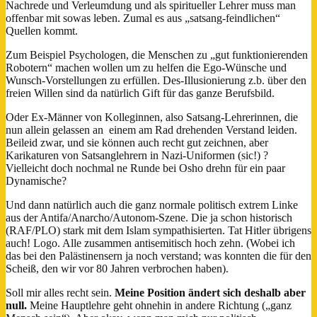
Nachrede und Verleumdung und als spiritueller Lehrer muss man
offenbar mit sowas leben. Zumal es aus „satsang-feindlichen“
Quellen kommt.
Zum Beispiel Psychologen, die Menschen zu „gut funktionierenden
Robotern“ machen wollen um zu helfen die Ego-Wünsche und
Wunsch-Vorstellungen zu erfüllen. Des-Illusionierung z.b. über den
freien Willen sind da natürlich Gift für das ganze Berufsbild.
Oder Ex-Männer von Kolleginnen, also Satsang-Lehrerinnen, die
nun allein gelassen an einem am Rad drehenden Verstand leiden.
Beileid zwar, und sie können auch recht gut zeichnen, aber
Karikaturen von Satsanglehrern in Nazi-Uniformen (sic!) ?
Vielleicht doch nochmal ne Runde bei Osho drehn für ein paar
Dynamische?
Und dann natürlich auch die ganz normale politisch extrem Linke
aus der Antifa/Anarcho/Autonom-Szene. Die ja schon historisch
(RAF/PLO) stark mit dem Islam sympathisierten. Tat Hitler übrigens
auch! Logo. Alle zusammen antisemitisch hoch zehn. (Wobei ich
das bei den Palästinensern ja noch verstand; was konnten die für den
Scheiß, den wir vor 80 Jahren verbrochen haben).
Soll mir alles recht sein.
Meine Position ändert sich deshalb aber
null.
Meine Hauptlehre geht ohnehin in andere Richtung („ganz