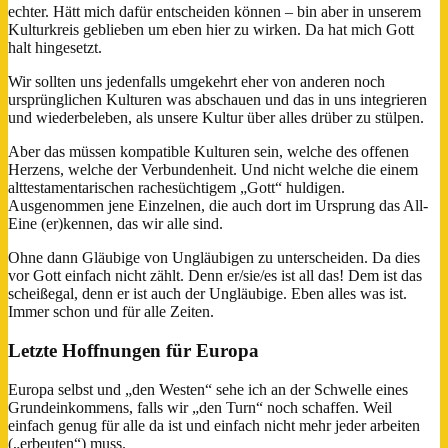
echter. Hätt mich dafür entscheiden können – bin aber in unserem
Kulturkreis geblieben um eben hier zu wirken. Da hat mich Gott
halt hingesetzt.
Wir sollten uns jedenfalls umgekehrt eher von anderen noch
ursprünglichen Kulturen was abschauen und das in uns integrieren
und wiederbeleben, als unsere Kultur über alles drüber zu stülpen.
Aber das müssen kompatible Kulturen sein, welche des offenen
Herzens, welche der Verbundenheit. Und nicht welche die einem
alttestamentarischen rachesüchtigem „Gott“ huldigen.
Ausgenommen jene Einzelnen, die auch dort im Ursprung das All-
Eine (er)kennen, das wir alle sind.
Ohne dann Gläubige von Ungläubigen zu unterscheiden. Da dies
vor Gott einfach nicht zählt. Denn er/sie/es ist all das! Dem ist das
scheißegal, denn er ist auch der Ungläubige. Eben alles was ist.
Immer schon und für alle Zeiten.
Letzte Hoffnungen für Europa
Europa selbst und „den Westen“ sehe ich an der Schwelle eines
Grundeinkommens, falls wir „den Turn“ noch schaffen. Weil
einfach genug für alle da ist und einfach nicht mehr jeder arbeiten
(„erbeuten“) muss.