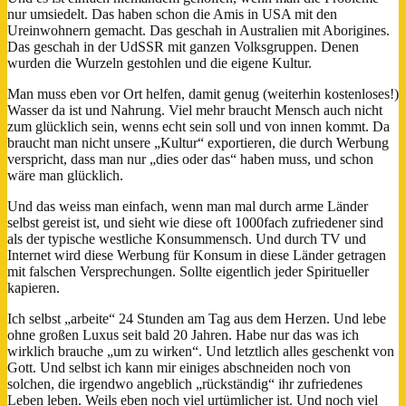
nur umsiedelt. Das haben schon die Amis in USA mit den
Ureinwohnern gemacht. Das geschah in Australien mit Aborigines.
Das geschah in der UdSSR mit ganzen Volksgruppen. Denen
wurden die Wurzeln gestohlen und die eigene Kultur.
Man muss eben vor Ort helfen, damit genug (weiterhin kostenloses!)
Wasser da ist und Nahrung. Viel mehr braucht Mensch auch nicht
zum glücklich sein, wenns echt sein soll und von innen kommt. Da
braucht man nicht unsere „Kultur“ exportieren, die durch Werbung
verspricht, dass man nur „dies oder das“ haben muss, und schon
wäre man glücklich.
Und das weiss man einfach, wenn man mal durch arme Länder
selbst gereist ist, und sieht wie diese oft 1000fach zufriedener sind
als der typische westliche Konsummensch. Und durch TV und
Internet wird diese Werbung für Konsum in diese Länder getragen
mit falschen Versprechungen. Sollte eigentlich jeder Spiritueller
kapieren.
Ich selbst „arbeite“ 24 Stunden am Tag aus dem Herzen. Und lebe
ohne großen Luxus seit bald 20 Jahren. Habe nur das was ich
wirklich brauche „um zu wirken“. Und letztlich alles geschenkt von
Gott. Und selbst ich kann mir einiges abschneiden noch von
solchen, die irgendwo angeblich „rückständig“ ihr zufriedenes
Leben leben. Weils eben noch viel urtümlicher ist. Und noch viel