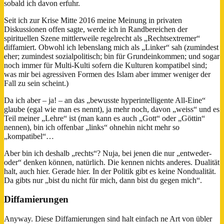
sobald ich davon erfuhr.
Seit ich zur Krise Mitte 2016 meine Meinung in privaten
Diskussionen offen sagte, werde ich in Randbereichen der
spirituellen Szene mittlerweile regelrecht als „Rechtsextremer“
diffamiert. Obwohl ich lebenslang mich als „Linker“ sah (zumindest
eher; zumindest sozialpolitisch; bin für Grundeinkommen; und sogar
noch immer für Multi-Kulti sofern die Kulturen kompatibel sind;
was mir bei agressiven Formen des Islam aber immer weniger der
Fall zu sein scheint.)
Da ich aber – ja! – an das „bewusste hyperintelligente All-Eine“
glaube (egal wie man es nennt), ja mehr noch, davon „weiss“ und es
Teil meiner „Lehre“ ist (man kann es auch „Gott“ oder „Göttin“
nennen), bin ich offenbar „links“ ohnehin nicht mehr so
„kompatibel“…
Aber bin ich deshalb „rechts“? Nuja, bei jenen die nur „entweder-
oder“ denken können, natürlich. Die kennen nichts anderes. Dualität
halt, auch hier. Gerade hier. In der Politik gibt es keine Nondualität.
Da gibts nur „bist du nicht für mich, dann bist du gegen mich“.
Diffamierungen
Anyway. Diese Diffamierungen sind halt einfach ne Art von übler