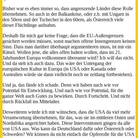
Bisher war es eben immer so, dass angrenzende Länder diese Rolle
übernehmen. So auch in der Balkankrise, oder z.b. mit Ungarn in
den 50ern und der Tschechei in den 60ern, als Österreich viele
dieser Flüchtlinge aufnahm.
Deshalb für mich gar keine Frage, dass die EU-Außengrenzen
gesichert werden müssen, sonst machen offene Innengrenzen keinen
Sinn. Dass man darüber überhaupt argumentieren muss, ist mir ein
Rätsel. Wollen jene, die alles offen halten wollen, dass im 21.
Jahrhundert Europa vollkommen überrannt wird? Ich will das nicht.
Und da steh ich auch dazu. Das wäre der Untergang der
europäischen Kultur in Europa (in USA oder Kanada oder
Australien würde sie dann vielleicht noch ne zeitlang fortbestehen).
Und ja, das fände ich schade. Denn wir haben nach wie vor
Potential für Entwicklung. Und nach wie vor Potential, für die
ganze Welt auch Gutes zu bewirken. Durch Fortschritt. Und nicht
durch Rückfall ins Mittelalter.
Desweiteren würde ich mir wünschen, dass die USA da viel mehr
Verantwortung übernehmen, für das, was sie im mittleren Osten und
Nordafrika angerichtet haben. Diese Interventionen gingen da alle
von USA aus. Was kann da Deutschland dafür oder Österreich oder
Schweden? Wir können da nicht einfach die Opferrolle für die USA