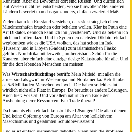
Künstlich. Aber die Bewohner dort sind Russen. Und dürfen sich
laut Westen nicht frei entscheiden, wo sie hinwollen? Bei anderen
Ländern bewertet man das ganz anders, einfach zweierlei Maß.
Zudem kann ich Russland verstehen, dass sie strategisch einen
Mittelmeerhafen brauchen oder behalten wollen. Klar ist Putin eine
Art Diktator, dennoch kann ich ihn „verstehen“. Und da bekenn ich
mich auch offen dazu. Und in Syrien den nächsten Diktator einfach
wegbomben wie es die USA wollten, das hat schon im Irak
(Hussein) und in Libyen (Gaddafi) zum islamistischen Fiasko
geführt. Nordafrika mittlerweile „un-bereisbar“. Schön für die
Kanaren, aber einfach eine einzige riesige Katastrophe für alle. Und
für die dort lebenden Menschen am meisten.
Was
Wirtschaftsflüchtlinge
betrifft: Mein Mitleid, mit allen die
ärmer sind als „wir“ in Westeuropa und Nordamerika. Betrifft aber
ca 5-6 Milliarden Menschen weltweit. Die haben so leid es tut
wirklich nicht alle Platz in Europa. Da braucht es andere Lösungen.
Auch hier: Vor Ort. Und vor allem natürlich ein Ende der
Ausbeutung derer Ressourcen. Fair Trade überall!
Da brauchts eben einfach konstruktive Lösungen! Die allen dienen.
Und keine Opferung von Europa am Altar von kollektivem
Masochismus und gelähmten Schuldbewusstsein!
Und es ist einfach niemandem geholfen, wenn man die Probleme