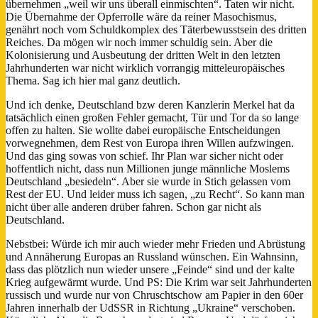
übernehmen „weil wir uns überall einmischten“. Taten wir nicht.
Die Übernahme der Opferrolle wäre da reiner Masochismus,
genährt noch vom Schuldkomplex des Täterbewusstsein des dritten
Reiches. Da mögen wir noch immer schuldig sein. Aber die
Kolonisierung und Ausbeutung der dritten Welt in den letzten
Jahrhunderten war nicht wirklich vorrangig mitteleuropäisches
Thema. Sag ich hier mal ganz deutlich.
Und ich denke, Deutschland bzw deren Kanzlerin Merkel hat da
tatsächlich einen großen Fehler gemacht, Tür und Tor da so lange
offen zu halten. Sie wollte dabei europäische Entscheidungen
vorwegnehmen, dem Rest von Europa ihren Willen aufzwingen.
Und das ging sowas von schief. Ihr Plan war sicher nicht oder
hoffentlich nicht, dass nun Millionen junge männliche Moslems
Deutschland „besiedeln“. Aber sie wurde in Stich gelassen vom
Rest der EU. Und leider muss ich sagen, „zu Recht“. So kann man
nicht über alle anderen drüber fahren. Schon gar nicht als
Deutschland.
Nebstbei: Würde ich mir auch wieder mehr Frieden und Abrüstung
und Annäherung Europas an Russland wünschen. Ein Wahnsinn,
dass das plötzlich nun wieder unsere „Feinde“ sind und der kalte
Krieg aufgewärmt wurde. Und PS: Die Krim war seit Jahrhunderten
russisch und wurde nur von Chruschtschow am Papier in den 60er
Jahren innerhalb der UdSSR in Richtung „Ukraine“ verschoben.