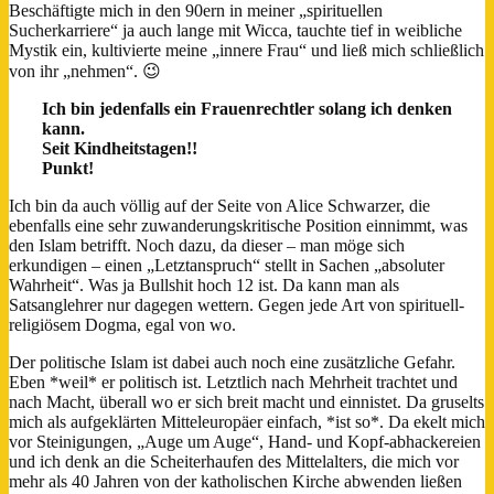
Beschäftigte mich in den 90ern in meiner „spirituellen
Sucherkarriere“ ja auch lange mit Wicca, tauchte tief in weibliche
Mystik ein, kultivierte meine „innere Frau“ und ließ mich schließlich
von ihr „nehmen“. 😉
Ich bin jedenfalls ein Frauenrechtler solang ich denken
kann.
Seit Kindheitstagen!!
Punkt!
Ich bin da auch völlig auf der Seite von Alice Schwarzer, die
ebenfalls eine sehr zuwanderungskritische Position einnimmt, was
den Islam betrifft. Noch dazu, da dieser – man möge sich
erkundigen – einen „Letztanspruch“ stellt in Sachen „absoluter
Wahrheit“. Was ja Bullshit hoch 12 ist. Da kann man als
Satsanglehrer nur dagegen wettern. Gegen jede Art von spirituell-
religiösem Dogma, egal von wo.
Der politische Islam ist dabei auch noch eine zusätzliche Gefahr.
Eben *weil* er politisch ist. Letztlich nach Mehrheit trachtet und
nach Macht, überall wo er sich breit macht und einnistet. Da gruselts
mich als aufgeklärten Mitteleuropäer einfach, *ist so*. Da ekelt mich
vor Steinigungen, „Auge um Auge“, Hand- und Kopf-abhackereien
und ich denk an die Scheiterhaufen des Mittelalters, die mich vor
mehr als 40 Jahren von der katholischen Kirche abwenden ließen