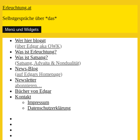
Zum
Erleuchtung.at
Inhalt
Selbstgespräche über *das*
springen
Menü und Widgets
Wer hier bloggt
(über Edgar aka OWK)
Was ist Erleuchtung?
Was ist Satsang?
(Satsang, Advaita & Nondualität)
News-Blog
(auf Edgars Homepage)
Newsletter
abonnieren…
Bücher von Edgar
Kontakt
Impressum
Datenschutzerklärung
FB-
Seite
Instagram
Youtube
Twitter