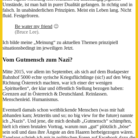
Umstände, ist man halt in purer Dualität gefangen. In richtig und in
falsch. In unabänderlichen Prinzipien. Meist ein Leben lang. Nicht
fluid. Festgefroren.
Be water my friend
😉
(Bruce Lee).
Ich bilde meine „Meinung“ zu aktuellen Themen prinzipiell
situationsbedingt im jeweiligen Jetzt.
Vom Gutmensch zum Nazi?
Mitte 2015, vor allem im September, als sich auf dem Budapester
Bahnhof 5000 echte syrische Kriegsflüchtlinge (sic!) auf den Weg
Richtung Österreich machten, war ich einer der wenigen
„Spirituellen“, der klar und öffentlich Stellung bezogen haben:
Grenzen auf in Österreich & Deutschland. Reinlassen.
Menschenleid. Humanismus.
Eventuell damals schon weitblickende Menschen (was mir halt
abhanden kam; Jetzteritis und so; no big view for the future) nannte
ich „Nazis“. Und jene, die mich deshalb „Gutmensch“ schimpften,
hielt ich einen brutalen Vortrag, warum nun „gut“ plötzlich „böse“
sein soll und dass ihre Ängste an den Haaren herbeigezogen wären.
Tagelang schrieb ich mir in politischen Foren auf Facebook dazu die