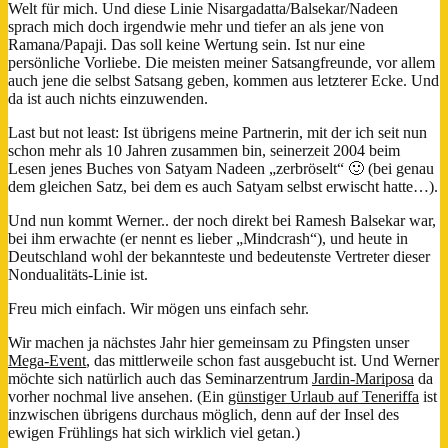
Welt für mich. Und diese Linie Nisargadatta/Balsekar/Nadeen
sprach mich doch irgendwie mehr und tiefer an als jene von
Ramana/Papaji. Das soll keine Wertung sein. Ist nur eine
persönliche Vorliebe. Die meisten meiner Satsangfreunde, vor allem
auch jene die selbst Satsang geben, kommen aus letzterer Ecke. Und
da ist auch nichts einzuwenden.
Last but not least: Ist übrigens meine Partnerin, mit der ich seit nun
schon mehr als 10 Jahren zusammen bin, seinerzeit 2004 beim
Lesen jenes Buches von Satyam Nadeen „zerbröselt“ 🙂 (bei genau
dem gleichen Satz, bei dem es auch Satyam selbst erwischt hatte…).
Und nun kommt Werner.. der noch direkt bei Ramesh Balsekar war,
bei ihm erwachte (er nennt es lieber „Mindcrash“), und heute in
Deutschland wohl der bekannteste und bedeutenste Vertreter dieser
Nondualitäts-Linie ist.
Freu mich einfach. Wir mögen uns einfach sehr.
Wir machen ja nächstes Jahr hier gemeinsam zu Pfingsten unser
Mega-Event
, das mittlerweile schon fast ausgebucht ist. Und Werner
möchte sich natürlich auch das Seminarzentrum
Jardin-Mariposa
da
vorher nochmal live ansehen. (Ein
günstiger Urlaub auf Teneriffa
ist
inzwischen übrigens durchaus möglich, denn auf der Insel des
ewigen Frühlings hat sich wirklich viel getan.)