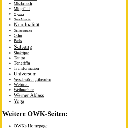
Missbrauch
Mitgefühl
Mystica
Neo-Advaita
Nondualität
Onlinesatsang
Osho
Paris
Satsang
Shaktipat
Tantra
Teneriffa
Transformation
Universum
Verschwörungstheorien
Webinar
Weihnachten
Werner Ablass
Yoga
Weitere OWK-Seiten:
OWKs Homepage