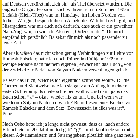
auf Deutsch verkürzt mit „Ich bin“ als Titel übersetzt wurden). Die
englische Originalversion las ich während ich im Sommer 1999 in
Ladakh (Klein-Tibet) war, im Himalaya, im hohen Norden von
Indien. War gut, besprach diesen Aspekt der Wahrheit recht gut, und
Nisargadatta war mir auch nah dadurch, dass auch er ein geweihter
Nath-Yogi war, so wie ich. Also ein „Ordensbruder“. Dennoch
empfand ich persönlich Balsekar für mich als noch passender zu
jener Zeit.
Aber als wären das nicht schon genug Verbindungen zur Lehre von
Ramesh Balsekar, hatte ich noch früher, im Frühjahr 1999 nur
wenige Monate nach meinem eigenen „erwachen“ das Buch „Von
der Zwiebel zur Perle“ von Satyam Nadeen verschlungen gehabt.
Es war das Buch, welches ich eigentlich schreiben wollte. 1:1 die
Themen und Sichtweise, wie ich sie ganz am Anfang in meinem
ersten Schreibimpuls niederschreiben wollte. Und dann gabs das
Buch schon *g* – okay, wieder nix zu tun. Und bei wem war
wiederum Satyam Nadeen erwacht? Beim Lesen eines Buches von
Ramesh Balsekar und dem Satz „Bewusstsein ist alles was ist“.
Peng.
Nach Osho hatte ich ja lange nicht gewusst, dass es „auch andere
Erleuchtete im 20. Jahrhundert gab“ *g* – und da öffnete sich mit
diesen Advaitameistern und Satsanggebern plötzlich eine ganz neue