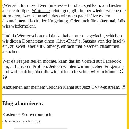
(Wer sich für unser Event interessiert und zu spät kam: am Besten
auf die dortige „
Warteliste
“ eintragen, gibt immer wieder welche die
stornieren, bzw. kann sein, dass wir noch paar Plätze extern
dazunehmen, also in der Umgebung. Oder auch für später mal, falls
wirs wiederholen).
Und da Werner schon mal da ist, haben wir uns gedacht, schieben
wir diesen Donnerstag einen „Live-Chat“ („Satsang von der Insel“)
ein, zu zweit, aber auf Comedy, einfach mal bisschen zusammen
ablachen.
Wer da Fragen stellen möchte, kann das im Vorfeld auf Facebook
tun, auf unseren Profilen. Jedoch wählen wir nur sieben Fragen aus
und wohl solche, über die wir auch ein bisschen witzeln können 🙂
😉
Anzusehen auf meinem üblichen Kanal auf Jetzt-TV/Webstream. 😉
Blog abonnieren:
Kostenlos & unverbindlich
(Datenschutzerklärung
)