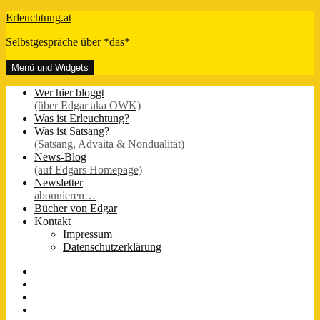
Zum
Erleuchtung.at
Inhalt
Selbstgespräche über *das*
springen
Menü und Widgets
Wer hier bloggt
(über Edgar aka OWK)
Was ist Erleuchtung?
Was ist Satsang?
(Satsang, Advaita & Nondualität)
News-Blog
(auf Edgars Homepage)
Newsletter
abonnieren…
Bücher von Edgar
Kontakt
Impressum
Datenschutzerklärung
FB-
Seite
Instagram
Youtube
Twitter