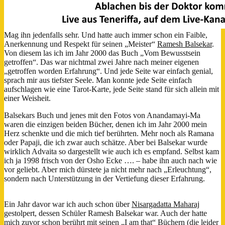
Mag ihn jedenfalls sehr. Und hatte auch immer schon ein Faible,
Anerkennung und Respekt für seinen „Meister“
Ramesh Balsekar
.
Von diesem las ich im Jahr 2000 das Buch „Vom Bewusstsein
getroffen“. Das war nichtmal zwei Jahre nach meiner eigenen
„getroffen worden Erfahrung“. Und jede Seite war einfach genial,
sprach mir aus tiefster Seele. Man konnte jede Seite einfach
aufschlagen wie eine Tarot-Karte, jede Seite stand für sich allein mit
einer Weisheit.
Balsekars Buch und jenes mit den Fotos von Anandamayi-Ma
waren die einzigen
beiden Bücher, denen ich im Jahr 2000 mein
Herz schenkte und die mich tief berührten. Mehr noch als Ramana
oder Papaji, die ich zwar auch schätze. Aber bei Balsekar wurde
wirklich Advaita so dargestellt wie auch ich es empfand. Selbst kam
ich ja 1998 frisch von der Osho Ecke …. – habe ihn auch nach wie
vor geliebt. Aber mich dürstete ja nicht mehr nach „Erleuchtung“,
sondern nach Unterstützung in der Vertiefung dieser Erfahrung.
Ein Jahr davor war ich auch schon über
Nisargadatta Maharaj
gestolpert, dessen Schüler Ramesh Balsekar war. Auch der hatte
mich zuvor schon berührt mit seinen „I am that“ Büchern (die leider