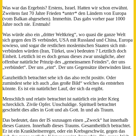
Was war das Ergebnis? Erstens, Israel. Hatten wir schon erwähnt.
Zweitens fast 70 Jahre Frieden *
unter
* den Ländern von Europa
(vom Balkan abgesehen). Immerhin. Das gabs vorher paar 1000
Jahre noch nie. Erstmals!
Was würde also ein „dritter Weltkrieg“, wo quasi die ganze Welt
sich gegen den IS verbündet, USA mit Russland und China, Europa
sowieso, und sogar die restlichen moslemischen Staaten sich mit-
verbünden würden (Iran, Türkei, usw) bedeuten ? Letztlich doch
Einheit. Letztlich ist es doch genau dieses zwar unsägliche, aber
offenbar natürliche Prinzip des „gemeinsamen Feindes“, der uns
„verbündet“. Der uns „eint“. Der uns Gegensätze überwinden lässt.
Ganzheitlich betrachtet sehe ich das also recht positiv. Oder
zumindest sehe ich auch „das große Bild“ welches da entstehen
könnte. Es ist ein natürlicher Lauf, der sich da ergibt.
Menschlich und relativ betrachtet ist natürlich ein jeder Krieg
schrecklich. Zivile Opfer. Unschuldige. Spirituell betrachtet
geschieht dies alles in Gott und als Gott. In und als Traum.
Das bedeutet, dass der IS sozusagen einen „Zweck“ hat innerhalb
dieses Ganzen. Innerhalb dieses Traums. Gesamtheitlich betrachtet.
Er ist ein Krankheitserreger, oder ein Krebsgeschwür, gegen das