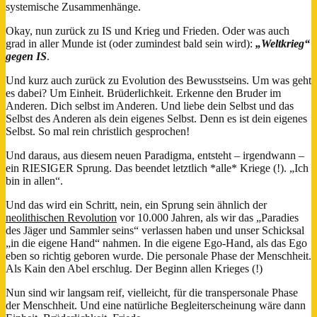
systemische Zusammenhänge.
Okay, nun zurück zu IS und Krieg und Frieden. Oder was auch
grad in aller Munde ist (oder zumindest bald sein wird):
„Weltkrieg“
gegen IS
.
Und kurz auch zurück zu Evolution des Bewusstseins. Um was geht
es dabei? Um Einheit. Brüderlichkeit. Erkenne den Bruder im
Anderen. Dich selbst im Anderen. Und liebe dein Selbst und das
Selbst des Anderen als dein eigenes Selbst. Denn es ist dein eigenes
Selbst. So mal rein christlich gesprochen!
Und daraus, aus diesem neuen Paradigma, entsteht – irgendwann –
ein RIESIGER Sprung. Das beendet letztlich *alle* Kriege (!). „Ich
bin in allen“.
Und das wird ein Schritt, nein, ein Sprung sein ähnlich der
neolithischen Revolution
vor 10.000 Jahren, als wir das „Paradies
des Jäger und Sammler seins“ verlassen haben und unser Schicksal
„in die eigene Hand“ nahmen. In die eigene Ego-Hand, als das Ego
eben so richtig geboren wurde. Die personale Phase der Menschheit.
Als Kain den Abel erschlug. Der Beginn allen Krieges (!)
Nun sind wir langsam reif, vielleicht, für die transpersonale Phase
der Menschheit. Und eine natürliche Begleiterscheinung wäre dann