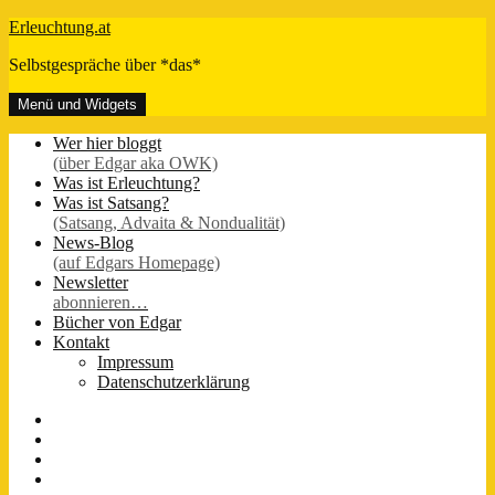
Zum
Erleuchtung.at
Inhalt
Selbstgespräche über *das*
springen
Menü und Widgets
Wer hier bloggt
(über Edgar aka OWK)
Was ist Erleuchtung?
Was ist Satsang?
(Satsang, Advaita & Nondualität)
News-Blog
(auf Edgars Homepage)
Newsletter
abonnieren…
Bücher von Edgar
Kontakt
Impressum
Datenschutzerklärung
FB-
Seite
Instagram
Youtube
Twitter