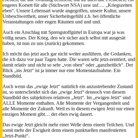
engeres Korsett für alle (Stichwort NSA) usw usf…. „Kriegszeiten
eben“. Unsere Lebensart wurde angegriffen, unsere Kultur, unsere
Unbeschwertheit, unser Sicherheitsgefühl z.b. bei öffentliche
Veranstaltungen oder engen Räumen und und und.
Auch ein Anschlag mit Sprengstoffgürtel in Europa war ja was
völlig neues. Der Krieg, den wir sicher auch selbst mit ausgesät
haben, ist nun zu uns (zurück) gekommen.
Ich möcht das jetzt auch gar nicht weiter ausführen, die Gedanken,
die ich dazu vor paar Tagen hatte. Die waren sehr jetzt-zentriert, und
damit relativ und nicht so sehr „von oben“ oder „ganzheitlich“. Der
Blick „ins Jetzt“ ist ja immer nur eine Momentaufnahme. Ein
Standbild.
Auch wenn das „ewige Jetzt“ natürlich ein anzustrebender Zustand
ist, so unterscheidet sich das „ewige Jetzt“ dennoch von diesem
Standbild des subjektiven relativen „Jetzt“. Im „ewigen Jetzt“ sind
ALLE Momente enthalten. Alle Momente der Vergangenheit und
alle Momente der Zukunft. Weil es in diesem ewigen Jetzt nur einen
einzigen Moment gibt… der eben ewig dauert.
Das ewige Jetzt gleicht mehr einer Welle denn einem Teilchen. Und
somit mehr der Ewigkeit denn einem punktuellen manifestierten
„Jetzt-Punkt“.