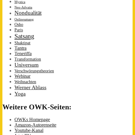
Mystica
Neo-Advaita
Nondualität
Onlinesatsang
Osho
Paris
Satsang
Shaktipat
Tantra
Teneriffa
Transformation
Universum
Verschwörungstheorien
Webinar
Weihnachten
Werner Ablass
Yoga
Weitere OWK-Seiten:
OWKs Homepage
Amazon-Autorenseite
Youtube-Kanal