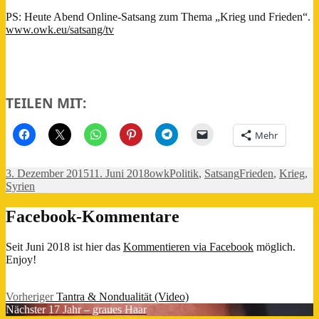
PS: Heute Abend Online-Satsang zum Thema „Krieg und Frieden“.
www.owk.eu/satsang/tv
TEILEN MIT:
Mehr
Veröffentlicht
Autor
Kategorien
Schlagwörter
3. Dezember 2015
11. Juni 2018
owk
Politik
,
Satsang
Frieden
,
Krieg
,
am
Syrien
Facebook-Kommentare
Seit Juni 2018 ist hier das
Kommentieren via Facebook
möglich.
Enjoy!
Beitragsnavigation
Vorheriger
Vorheriger
Tantra & Nondualität (Video)
Nächster
Beitrag:
Nächster
17 Jahr – graues Haar