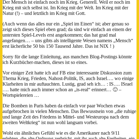
Der Mensch ist einfach noch im Krieg. Generell. Weil er noch im
Krieg mit sich selbst ist. Im Krieg mit der Welt. Im Krieg mit der
Natur (!) – und letztlich im Krieg mit Gott.
(Auch wenn das alles nur ein „Spiel im Einen“ ist; aber genau so
zeigt sich dieses Spiel eben grad; da sind wir einfach an einem der
untersten Spiel-Levels erst angekommen; das hat grad mal
angefangen… – uns gibts als intelligente Wesen namens „Mensch“
erst lächerliche 50 bis 150 Tausend Jahre. Das ist NIX ! )
Sorry für die lange Einleitung, aus manchen Blog-Postings könnte
ich Kurzbücher-machen, dieses ist so eines.
Vor einiger Zeit hatte ich auf FB eine interessante Diskussion zum
Thema Krieg, Frieden, Nahost-Politik, IS, auch Israel…. wo einige
Klarheiten in mir auftauchten. Lustig, grad seh ich… : IS…. ISrael
…. hatte mich auch immer schon an „is-real“ erinnert… 🙂 –
Wortspielereien …
Die Bomben in Paris haben da einfach vor paar Wochen etwas
aufgebrochen in vielen Menschen. Das Bewusstsein von „die ruhige
und lange Zeit des Friedens in Mittel- und Westeuropa nach dem
zweiten Weltkrieg“ ist nun wohl langsam vorbei.
Wohl ein ähnliches Gefühl wie es die Amerikaner nach 9/11
erlebten, die alte Ordnung zerbricht, mit ihr auch alte Freiheiten, ein