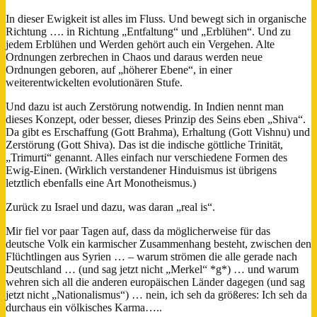
In dieser Ewigkeit ist alles im Fluss. Und bewegt sich in organische
Richtung …. in Richtung „Entfaltung“ und „Erblühen“. Und zu
jedem Erblühen und Werden gehört auch ein Vergehen. Alte
Ordnungen zerbrechen in Chaos und daraus werden neue
Ordnungen geboren, auf „höherer Ebene“, in einer
weiterentwickelten evolutionären Stufe.
Und dazu ist auch Zerstörung notwendig. In Indien nennt man
dieses Konzept, oder besser, dieses Prinzip des Seins eben „Shiva“.
Da gibt es Erschaffung (Gott Brahma), Erhaltung (Gott Vishnu) und
Zerstörung (Gott Shiva). Das ist die indische göttliche Trinität,
„Trimurti“ genannt. Alles einfach nur verschiedene Formen des
Ewig-Einen. (Wirklich verstandener Hinduismus ist übrigens
letztlich ebenfalls eine Art Monotheismus.)
Zurück zu Israel und dazu, was daran „real is“.
Mir fiel vor paar Tagen auf, dass da möglicherweise für das
deutsche Volk ein karmischer Zusammenhang besteht, zwischen den
Flüchtlingen aus Syrien … – warum strömen die alle gerade nach
Deutschland … (und sag jetzt nicht „Merkel“ *g*) … und warum
wehren sich all die anderen europäischen Länder dagegen (und sag
jetzt nicht „Nationalismus“) … nein, ich seh da größeres: Ich seh da
durchaus ein völkisches Karma…..