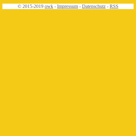
Beitrag:
© 2015-2019
owk
-
Impressum
-
Datenschutz
-
RSS