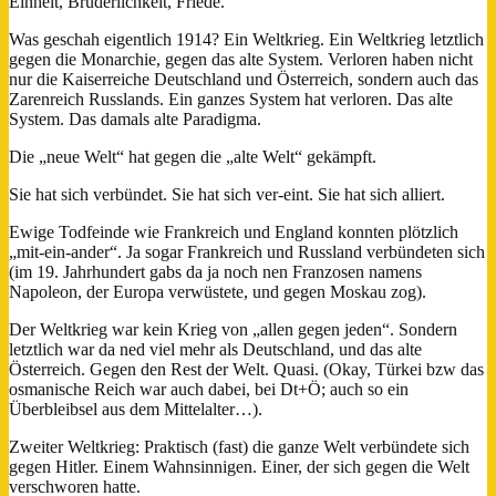
Einheit, Brüderlichkeit, Friede.
Was geschah eigentlich 1914? Ein Weltkrieg. Ein Weltkrieg letztlich
gegen die Monarchie, gegen das alte System. Verloren haben nicht
nur die Kaiserreiche Deutschland und Österreich, sondern auch das
Zarenreich Russlands. Ein ganzes System hat verloren. Das alte
System. Das damals alte Paradigma.
Die „neue Welt“ hat gegen die „alte Welt“ gekämpft.
Sie hat sich verbündet. Sie hat sich ver-eint. Sie hat sich alliert.
Ewige Todfeinde wie Frankreich und England konnten plötzlich
„mit-ein-ander“. Ja sogar Frankreich und Russland verbündeten sich
(im 19. Jahrhundert gabs da ja noch nen Franzosen namens
Napoleon, der Europa verwüstete, und gegen Moskau zog).
Der Weltkrieg war kein Krieg von „allen gegen jeden“. Sondern
letztlich war da ned viel mehr als Deutschland, und das alte
Österreich. Gegen den Rest der Welt. Quasi. (Okay, Türkei bzw das
osmanische Reich war auch dabei, bei Dt+Ö; auch so ein
Überbleibsel aus dem Mittelalter…).
Zweiter Weltkrieg: Praktisch (fast) die ganze Welt verbündete sich
gegen Hitler. Einem Wahnsinnigen. Einer, der sich gegen die Welt
verschworen hatte.