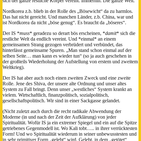
sich der ganze restliche Körper vereint. Immerhin. Die ganze Welt.
Nordkorea z.b. blieb in der Rolle des „Bösewicht“ da zu harmlos.
Das hat nicht gereicht. Und manchen Länder, z.b. China, war und
ist Nordkorea da nicht „böse genug“. Es braucht da „böseres“.
Der IS *
muss
* geradezu so derart bös erscheinen, *
damit
* sich die
restliche Welt da endlich vereint. Und *einmal* an einem
gemeinsamen Strang gezogen verbrüdert und verbündet, das
hinterlässt gemeinsame Spuren. „Man stand schon einmal auf der
selben Seite… man kann es wieder tun“ (so ja auch geschehen in
der großteils Wiederholung der Aufstellung von erstem und zweitem
Weltkrieg).
Der IS hat aber auch noch einen zweiten Zweck und eine zweite
Rolle. Jene des Shiva, der unsere alte Ordnung und unser altes
System zu Fall bringt. Denn unser „westliches“ System krankt an
vielem. Wirtschaftlich, finanzpolitisch, sozialpolitisch,
gesellschaftspolitisch. Wir sind in einer Sackgasse gelandet.
(Nicht zuletzt auch durch die recht radikale Abwendung der
Moderne (in und nach der Zeit der Aufklärung) von jeder
Spiritualität. Wofür IS ja ein extremer Spiegel und ein auf die Spitze
getriebenes Gegenmodell ist. Wo Kali tobt….. in ihrer verrücktesten
Form! Und wo Spiritualität wiederum in seiner unbewusstesten und
in sehr primitiver Form „gelebt“ wird. Gelebt, in dem „getötet“