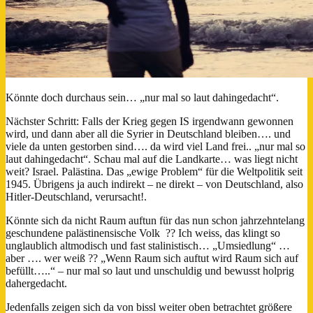
Könnte doch durchaus sein… „nur mal so laut dahingedacht“.
Nächster Schritt: Falls der Krieg gegen IS irgendwann gewonnen
wird, und dann aber all die Syrier in Deutschland bleiben…. und
viele da unten gestorben sind…. da wird viel Land frei.. „nur mal so
laut dahingedacht“. Schau mal auf die Landkarte… was liegt nicht
weit? Israel. Palästina. Das „ewige Problem“ für die Weltpolitik seit
1945. Übrigens ja auch indirekt – ne direkt – von Deutschland, also
Hitler-Deutschland, verursacht!.
Könnte sich da nicht Raum auftun für das nun schon jahrzehntelang
geschundene palästinensische Volk ?? Ich weiss, das klingt so
unglaublich altmodisch und fast stalinistisch… „Umsiedlung“ …
aber …. wer weiß ?? „Wenn Raum sich auftut wird Raum sich auf
befüllt…..“ – nur mal so laut und unschuldig und bewusst holprig
dahergedacht.
Jedenfalls zeigen sich da von bissl weiter oben betrachtet größere