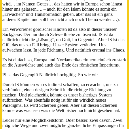
wird… im Namen Gottes… das hatten wir in Europa schon längst
hinter uns gelassen…. – auch für den Islam könnte es somit ein
„Erwachen“ und Transformation geben, aber das ist ein ganz
anderes Kapitel und soll hier nicht auch noch Thema werden…).
Ein verworrener gordischer Knoten ist da also in dieser unserer
Sackgasse. Der nur durch Schwerthiebe zu lösen ist. IS ist da
natürlich nicht die „Lösung“, oh Gott, im Gegenteil. Aber IS ist das
Gift, das uns zu Fall bringt. Unser System verändert. Uns
aufwachen lässt. In jede Richtung. Und natürlich erstmal ins Chaos.
Es ist einfach so, Europa und Nordamerika erinnern einfach zu stark
an die Auswüchse und auch das Ende des römischen Imperiums.
IS ist das Gegengift.Natürlich hochgiftig. So wie wir.
Durch IS könnten wir es indirekt schaffen, zu erwachen, uns zu
verbünden, einen riesigen Schritt in die richtige Richtung zu
machen. Und gleichzeitig könnte es unser bisheriges System
aufbrechen. Was ebenfalls nötig ist für ein wirklich neues
Paradigma. Es wird Scherben geben. Aber auf diesen Scherben
kann etwas wachsen was die Welt bisher noch nicht gesehen hat.
Leider nur eine Möglichkeitsform. Oder besser: zwei davon. Zwei
mögliche Wege und zwei mögliche ganzheitliche Einpassungen für