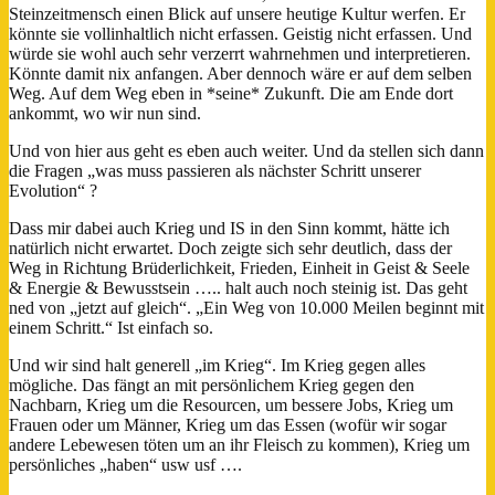
Steinzeitmensch einen Blick auf unsere heutige Kultur werfen. Er
könnte sie vollinhaltlich nicht erfassen. Geistig nicht erfassen. Und
würde sie wohl auch sehr verzerrt wahrnehmen und interpretieren.
Könnte damit nix anfangen. Aber dennoch wäre er auf dem selben
Weg. Auf dem Weg eben in *seine* Zukunft. Die am Ende dort
ankommt, wo wir nun sind.
Und von hier aus geht es eben auch weiter. Und da stellen sich dann
die Fragen „was muss passieren als nächster Schritt unserer
Evolution“ ?
Dass mir dabei auch Krieg und IS in den Sinn kommt, hätte ich
natürlich nicht erwartet. Doch zeigte sich sehr deutlich, dass der
Weg in Richtung Brüderlichkeit, Frieden, Einheit in Geist & Seele
& Energie & Bewusstsein ….. halt auch noch steinig ist. Das geht
ned von „jetzt auf gleich“. „Ein Weg von 10.000 Meilen beginnt mit
einem Schritt.“ Ist einfach so.
Und wir sind halt generell „im Krieg“. Im Krieg gegen alles
mögliche. Das fängt an mit persönlichem Krieg gegen den
Nachbarn, Krieg um die Resourcen, um bessere Jobs, Krieg um
Frauen oder um Männer, Krieg um das Essen (wofür wir sogar
andere Lebewesen töten um an ihr Fleisch zu kommen), Krieg um
persönliches „haben“ usw usf ….