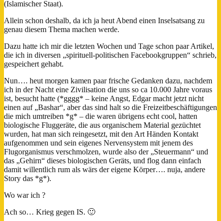
(Islamischer Staat).
Allein schon deshalb, da ich ja heut Abend einen Inselsatsang zu
genau diesem Thema machen werde.
Dazu hatte ich mir die letzten Wochen und Tage schon paar Artikel,
die ich in diversen „spirituell-politischen Facebookgruppen“ schrieb,
gespeichert gehabt.
Nun…. heut morgen kamen paar frische Gedanken dazu, nachdem
ich in der Nacht eine Zivilisation die uns so ca 10.000 Jahre voraus
ist, besucht hatte (*gggg* – keine Angst, Edgar macht jetzt nicht
einen auf „Bashar“, aber das sind halt so die Freizeitbeschäftigungen
die mich umtreiben *g* – die waren übrigens echt cool, hatten
biologische Fluggeräte, die aus organischem Material gezüchtet
wurden, hat man sich reingesetzt, mit den Art Händen Kontakt
aufgenommen und sein eigenes Nervensystem mit jenem des
Flugorganismus verschmolzen, wurde also der „Steuermann“ und
das „Gehirn“ dieses biologischen Geräts, und flog dann einfach
damit willentlich rum als wärs der eigene Körper…. nuja, andere
Story das *g*).
Wo war ich ?
Ach so… Krieg gegen IS.
🙂