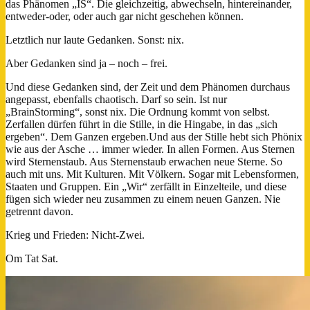
das Phänomen „IS“. Die gleichzeitig, abwechseln, hintereinander,
entweder-oder, oder auch gar nicht geschehen können.
Letztlich nur laute Gedanken. Sonst: nix.
Aber Gedanken sind ja – noch – frei.
Und diese Gedanken sind, der Zeit und dem Phänomen durchaus
angepasst, ebenfalls chaotisch. Darf so sein. Ist nur
„BrainStorming“, sonst nix. Die Ordnung kommt von selbst.
Zerfallen dürfen führt in die Stille, in die Hingabe, in das „sich
ergeben“. Dem Ganzen ergeben.Und aus der Stille hebt sich Phönix
wie aus der Asche … immer wieder. In allen Formen. Aus Sternen
wird Sternenstaub. Aus Sternenstaub erwachen neue Sterne. So
auch mit uns. Mit Kulturen. Mit Völkern. Sogar mit Lebensformen,
Staaten und Gruppen. Ein „Wir“ zerfällt in Einzelteile, und diese
fügen sich wieder neu zusammen zu einem neuen Ganzen. Nie
getrennt davon.
Krieg und Frieden: Nicht-Zwei.
Om Tat Sat.