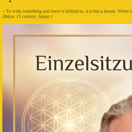
FB-
Profil
« To write something and leave it behind us, it is but a dream. When
(Ikkyu. 15 century. Japan.)