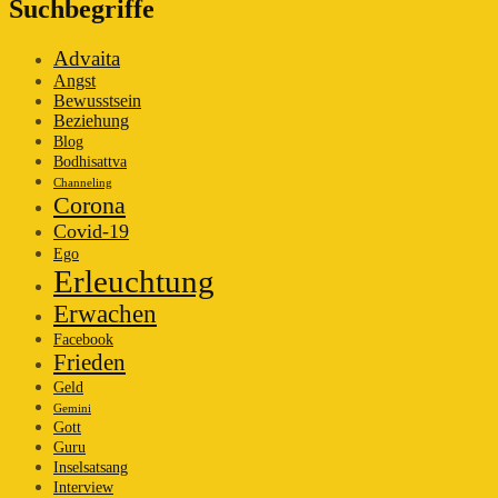
Suchbegriffe
Advaita
Angst
Bewusstsein
Beziehung
Blog
Bodhisattva
Channeling
Corona
Covid-19
Ego
Erleuchtung
Erwachen
Facebook
Frieden
Geld
Gemini
Gott
Guru
Inselsatsang
Interview