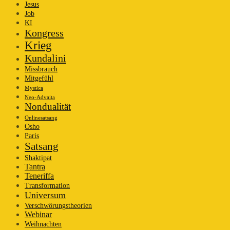
Jesus
Job
KI
Kongress
Krieg
Kundalini
Missbrauch
Mitgefühl
Mystica
Neo-Advaita
Nondualität
Onlinesatsang
Osho
Paris
Satsang
Shaktipat
Tantra
Teneriffa
Transformation
Universum
Verschwörungstheorien
Webinar
Weihnachten