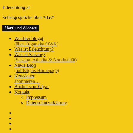
Zum
Erleuchtung.at
Inhalt
Selbstgespräche über *das*
springen
Menü und Widgets
Wer hier bloggt
(über Edgar aka OWK)
Was ist Erleuchtung?
Was ist Satsang?
(Satsang, Advaita & Nondualität)
News-Blog
(auf Edgars Homepage)
Newsletter
abonnieren…
Bücher von Edgar
Kontakt
Impressum
Datenschutzerklärung
FB-
Seite
Instagram
Youtube
Twitter