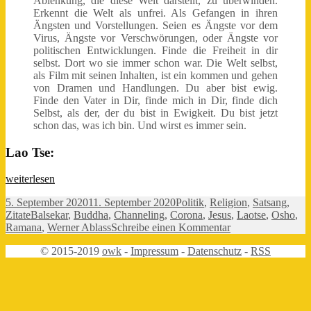
Ablenkung, die diese Welt darstellt, zu überwinden.
Erkennt die Welt als unfrei. Als Gefangen in ihren
Ängsten und Vorstellungen. Seien es Ängste vor dem
Virus, Ängste vor Verschwörungen, oder Ängste vor
politischen Entwicklungen. Finde die Freiheit in dir
selbst. Dort wo sie immer schon war. Die Welt selbst,
als Film mit seinen Inhalten, ist ein kommen und gehen
von Dramen und Handlungen. Du aber bist ewig.
Finde den Vater in Dir, finde mich in Dir, finde dich
Selbst, als der, der du bist in Ewigkeit. Du bist jetzt
schon das, was ich bin. Und wirst es immer sein.
Lao Tse:
Was
weiterlesen
hätte
Veröffentlicht
Kategorien
5. September 2020
11. September 2020
Politik
,
Religion
,
Satsang
,
ER
am
Schlagwörter
Zitate
Balsekar
,
Buddha
,
Channeling
,
Corona
,
Jesus
,
Laotse
,
Osho
,
gesagt?
zu
Ramana
,
Werner Ablass
Schreibe einen Kommentar
Was
© 2015-2019
owk
-
Impressum
-
Datenschutz
-
RSS
hätte
ER
gesagt?