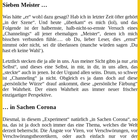
Sieben Meister …
Was hätte „er“ wohl dazu gesagt? Hab ich in letzter Zeit öfter gehört
„in der Szene“. Und heute „überkam“ es mich (lol), und das
Folgende ist der halbernste, halb-nicht-so-ernste Versuch eines
„Channelings“ all jener ehemaligen „Meister“, denen ich mich
bisschen verbunden fühle…. ob Du, lieber Leser, dies „ernst“
nimmst oder nicht, sei dir überlassen (manche würden sagen ‚Du
hast eh keine Wahl‘).
Letztlich stecken die ja alle in uns. Aus meiner Sicht gibts ja nur „ein
Selbst“, und dieses eine Selbst, in mir, in dir, in uns allen, das
„steckte“ auch in jenen. Ist der Urgund allen seins. Drum, so schwer
ist „Channeling“ ja nicht. Obgleich es ja dann doch auf diese
„persönliche Würze“ drauf ankommt, diese „persönliche Färbung“
der Wahrheit. Der einen Wahrheit aus immer neuer frischer
einzigartiger Perspektive.
… in Sachen Corona
Diesmal, in diesem „Experiment“ natürlich „in Sachen Corona“, no
na, das ist ja doch noch immer das eine Thema, welches die Welt
derzeit beherrscht. Die Ängste vor Viren, vor Verschwörungen, vor
Verschwörungstheoretikern, oder auch einfach nur vor der