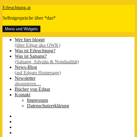
Zum
Erleuchtung.at
Inhalt
Selbstgespräche über *das*
springen
Menü und Widgets
Wer hier bloggt
(über Edgar aka OWK)
Was ist Erleuchtung?
Was ist Satsang?
(Satsang, Advaita & Nondualität)
News-Blog
(auf Edgars Homepage)
Newsletter
abonnieren…
Bücher von Edgar
Kontakt
Impressum
Datenschutzerklärung
FB-
Seite
Instagram
Youtube
Twitter