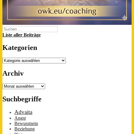
Suchen
nach:
Liste aller Beiträge
Kategorien
Kategorien
Archiv
Archiv
Suchbegriffe
Advaita
Angst
Bewusstsein
Beziehung