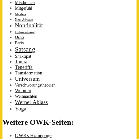
Missbrauch
Mitgefühl
Mystica
Neo-Advaita
Nondualität
Onlinesatsang
Osho
Paris
Satsang
Shaktipat
Tantra
Teneriffa
Transformation
Universum
Verschwörungstheorien
Webinar
Weihnachten
Werner Ablass
Yoga
Weitere OWK-Seiten:
OWKs Homepage